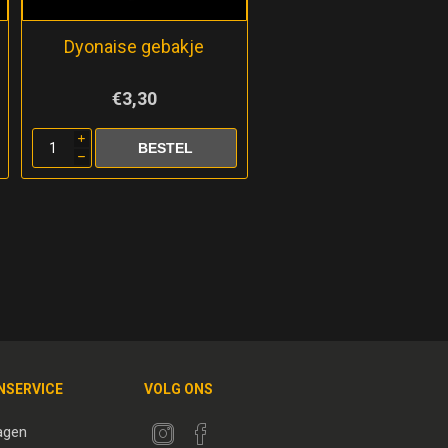
Dyonaise gebakje
€3,30
i
h
NSERVICE
VOLG ONS
agen