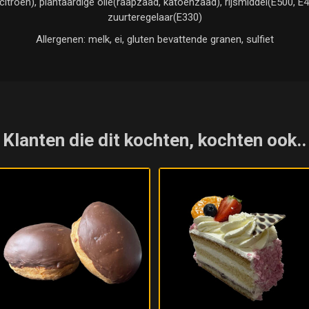
citroen), plantaardige olie(raapzaad, katoenzaad), rijsmiddel(E500, E
zuurteregelaar(E330)
Allergenen: melk, ei, gluten bevattende granen, sulfiet
Klanten die dit kochten, kochten ook..