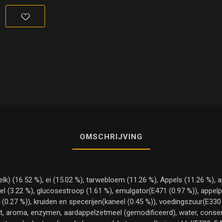
OMSCHRIJVING
k) (16.52 %), ei (15.02 %), tarwebloem (11.26 %), Appels (11.26 %), a
el (3.22 %), glucosestroop (1.61 %), emulgator(E471 (0.97 %)), appel
0.27 %)), kruiden en specerijen(kaneel (0.45 %)), voedingszuur(E330 (
t, aroma, enzymen, aardappelzetmeel (gemodificeerd), water, conserv