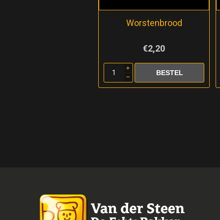
Worstenbrood
€2,20
i
h