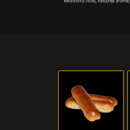
kleurstof(E160a), natuurlijk aroma(