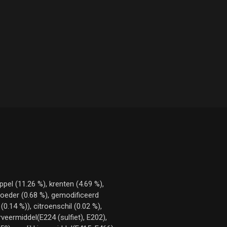
ppel (11.26 %), krenten (4.69 %),
poeder (0.68 %), gemodificeerd
0.14 %)), citroenschil (0.02 %),
eermiddel(E224 (sulfiet), E202),