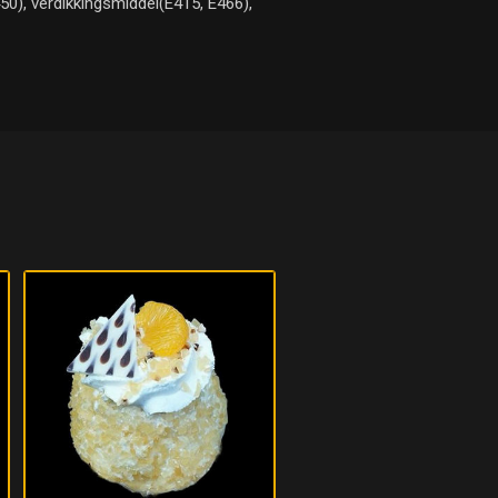
450), verdikkingsmiddel(E415, E466),