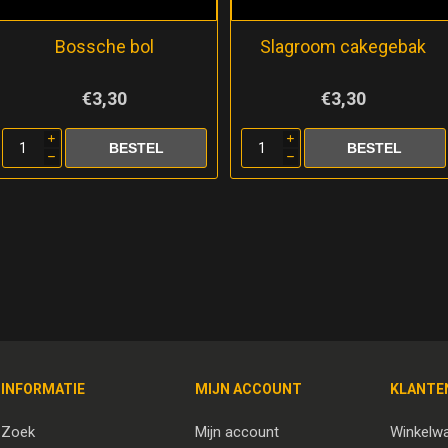
Bossche bol
Slagroom cakegebak
€3,30
€3,30
i
i
h
h
INFORMATIE
MIJN ACCOUNT
KLANTE
Zoek
Mijn account
Winkelw