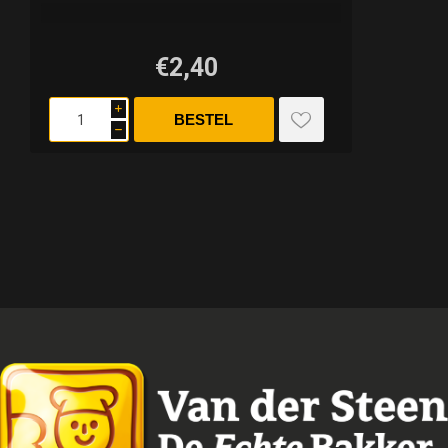
€2,40
i
h