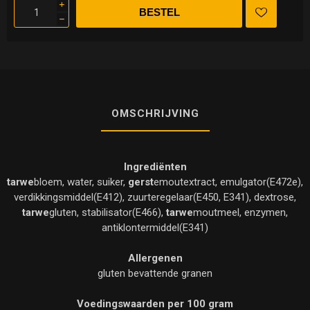
i
h
OMSCHRIJVING
Ingrediënten
tarwe
bloem, water, suiker,
gerst
emoutextract, emulgator(E472e),
verdikkingsmiddel(E412), zuurteregelaar(E450, E341), dextrose,
tarwe
gluten, stabilisator(E466),
tarwe
moutmeel, enzymen,
antiklontermiddel(E341)
Allergenen
gluten bevattende granen
Voedingswaarden per 100 gram