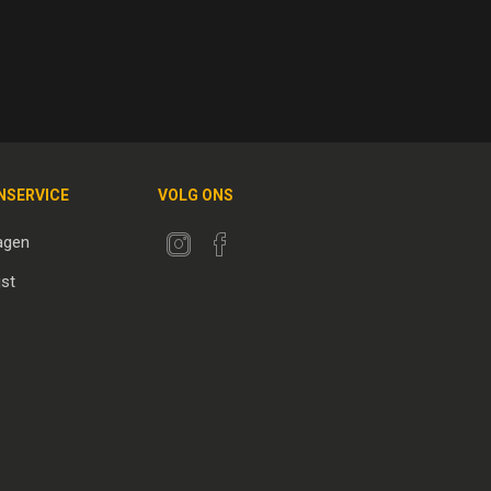
NSERVICE
VOLG ONS
agen
jst