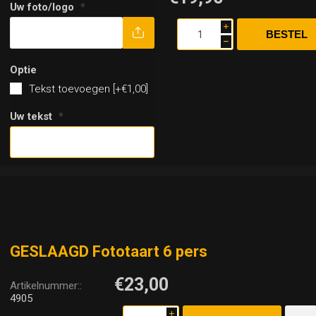
Uw foto/logo
*
i
h
Optie
Tekst toevoegen [+€1,00]
Uw tekst
*
GESLAAGD Fototaart 6 pers
€23,00
Artikelnummer::
4905
i