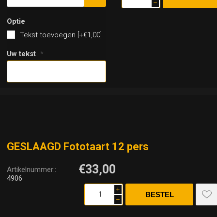
h
Optie
Tekst toevoegen [+€1,00]
Uw tekst
*
GESLAAGD Fototaart 12 pers
€33,00
Artikelnummer::
4906
i
h