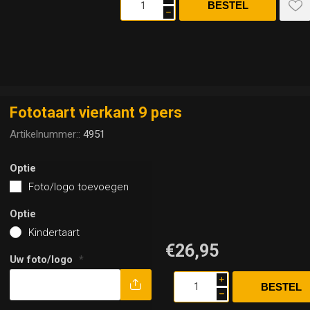
h
Fototaart vierkant 9 pers
Artikelnummer::
4951
Optie
Foto/logo toevoegen
Optie
Kindertaart
€26,95
Uw foto/logo
*
i
h