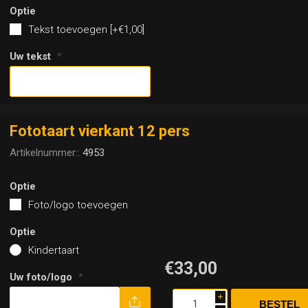
Optie
Tekst toevoegen [+€1,00]
Uw tekst
*
Fototaart vierkant 12 pers
Artikelnummer::
4953
Optie
Foto/logo toevoegen
Optie
Kindertaart
€33,00
Uw foto/logo
*
i