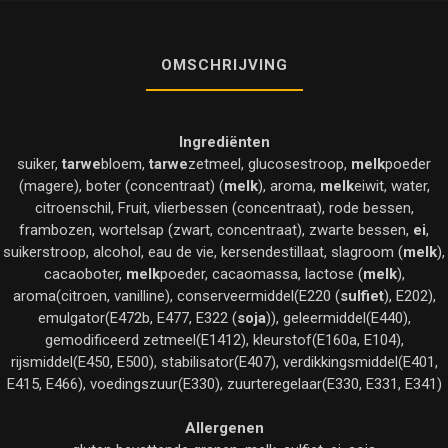
OMSCHRIJVING
Ingrediënten
suiker,
tarwe
bloem,
tarwe
zetmeel, glucosestroop,
melk
poeder
(magere), boter (concentraat) (
melk
), aroma,
melk
eiwit, water,
citroenschil, Fruit, vlierbessen (concentraat), rode bessen,
frambozen, wortelsap (zwart, concentraat), zwarte bessen,
ei
,
suikerstroop, alcohol, eau de vie, kersendestillaat, slagroom (
melk
),
cacaoboter,
melk
poeder, cacaomassa, lactose (
melk
),
aroma(citroen, vanilline), conserveermiddel(E220 (
sulfiet
), E202),
emulgator(E472b, E477, E322 (
soja
)), geleermiddel(E440),
gemodificeerd zetmeel(E1412), kleurstof(E160a, E104),
rijsmiddel(E450, E500), stabilisator(E407), verdikkingsmiddel(E401,
E415, E466), voedingszuur(E330), zuurteregelaar(E330, E331, E341)
Allergenen