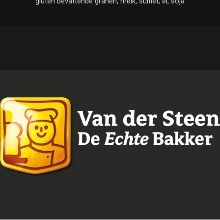
gluten bevattende granen, melk, sulfiet, ei, soja