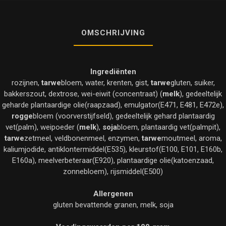
OMSCHRIJVING
Ingrediënten
rozijnen,
tarwe
bloem, water, krenten, gist,
tarwe
gluten, suiker,
bakkerszout, dextrose, wei-eiwit (concentraat) (
melk
), gedeeltelijk
geharde plantaardige olie(raapzaad), emulgator(E471, E481, E472e),
rogge
bloem (voorverstijfseld), gedeeltelijk gehard plantaardig
vet(palm), weipoeder (
melk
),
soja
bloem, plantaardig vet(palmpit),
tarwe
zetmeel, veldbonenmeel, enzymen,
tarwe
moutmeel, aroma,
kaliumjodide, antiklontermiddel(E535), kleurstof(E100, E101, E160b,
E160a), meelverbeteraar(E920), plantaardige olie(katoenzaad,
zonnebloem), rijsmiddel(E500)
Allergenen
gluten bevattende granen, melk, soja