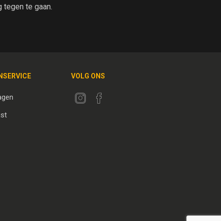
tegen te gaan.
NSERVICE
VOLG ONS
agen
jst