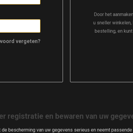
Door het aanmaken
u sneller winkelen,
bestelling, en kun
woord vergeten?
er registratie en bewaren van uw gegev
t de bescherming van uw gegevens serieus en neemt passende m