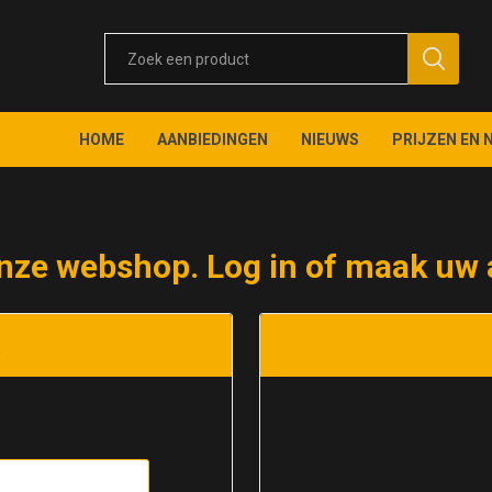
HOME
AANBIEDINGEN
NIEUWS
PRIJZEN EN 
nze webshop. Log in of maak uw 
t