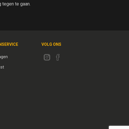
tegen te gaan.
NSERVICE
VOLG ONS
agen
jst