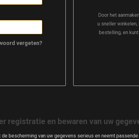
Door het aanmaken
u sneller winkelen,
bestelling, en kun
woord vergeten?
er registratie en bewaren van uw gegev
t de bescherming van uw gegevens serieus en neemt passende m