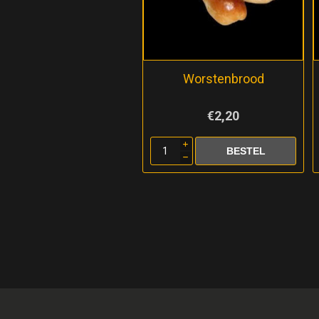
Worstenbrood
€2,20
i
h