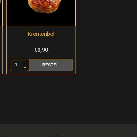
Krentenbol
€0,90
i
h