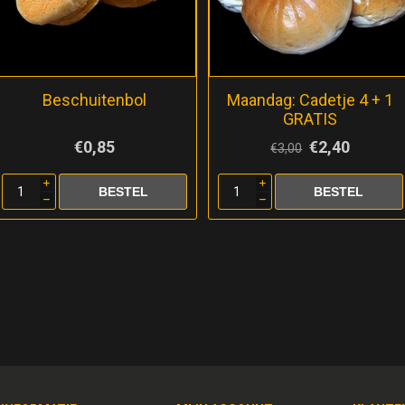
Beschuitenbol
Maandag: Cadetje 4 + 1
GRATIS
€0,85
€2,40
€3,00
i
i
h
h