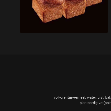
volkoren
tarwe
meel, water, gist, ba
plantaardig vet(pal