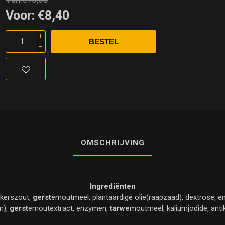
Voor:
€8,40
i
h
OMSCHRIJVING
Ingrediënten
kkerszout,
gerst
emoutmeel, plantaardige olie(raapzaad), dextrose, e
m),
gerst
emoutextract, enzymen,
tarwe
moutmeel, kaliumjodide, anti