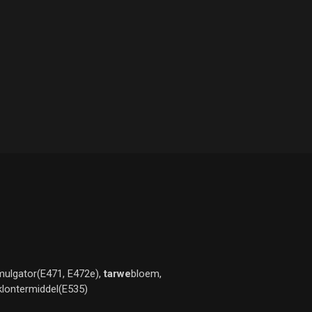
mulgator(E471, E472e),
tarwe
bloem,
klontermiddel(E535)