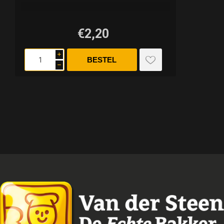
€2,20
i
h