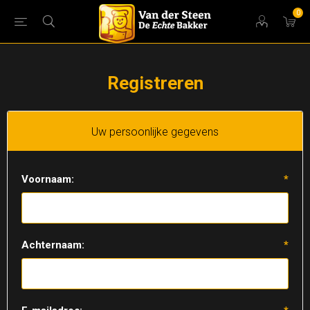
0
Registreren
Uw persoonlijke gegevens
Voornaam:
*
Achternaam:
*