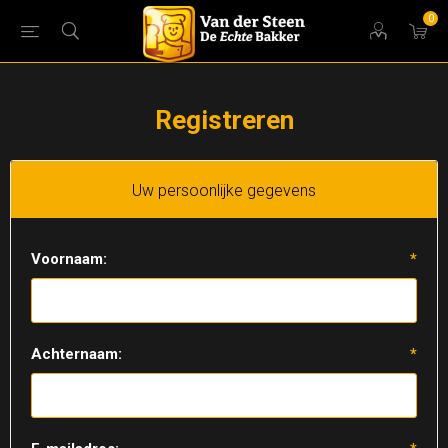
0
Registreren
Uw persoonlijke gegevens
Voornaam:
*
Achternaam:
*