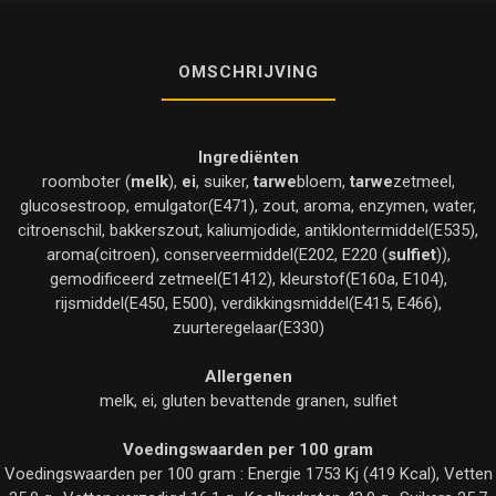
OMSCHRIJVING
Ingrediënten
roomboter (
melk
),
ei
, suiker,
tarwe
bloem,
tarwe
zetmeel,
glucosestroop, emulgator(E471), zout, aroma, enzymen, water,
citroenschil, bakkerszout, kaliumjodide, antiklontermiddel(E535),
aroma(citroen), conserveermiddel(E202, E220 (
sulfiet
)),
gemodificeerd zetmeel(E1412), kleurstof(E160a, E104),
rijsmiddel(E450, E500), verdikkingsmiddel(E415, E466),
zuurteregelaar(E330)
Allergenen
melk, ei, gluten bevattende granen, sulfiet
Voedingswaarden per 100 gram
Voedingswaarden per 100 gram : Energie 1753 Kj (419 Kcal), Vetten