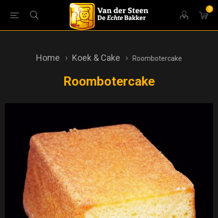
0
Home
Koek & Cake
Roombotercake
Roombotercake