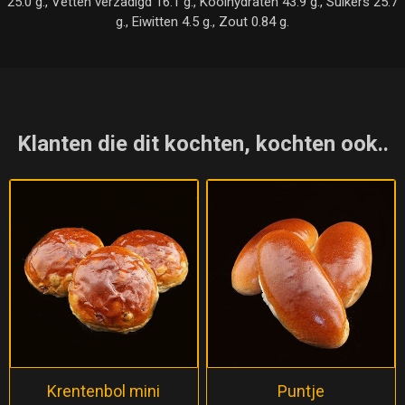
25.0 g., Vetten verzadigd 16.1 g., Koolhydraten 43.9 g., Suikers 25.7
g., Eiwitten 4.5 g., Zout 0.84 g.
Klanten die dit kochten, kochten ook..
Krentenbol mini
Puntje