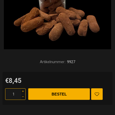
Artikelnummer::
9927
€8,45
i
h