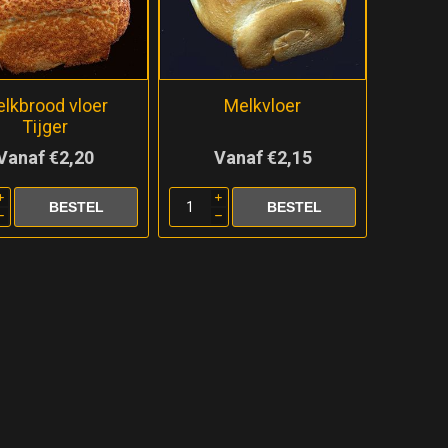
lkbrood vloer
Melkvloer
Tijger
Vanaf €2,20
Vanaf €2,15
i
i
h
h