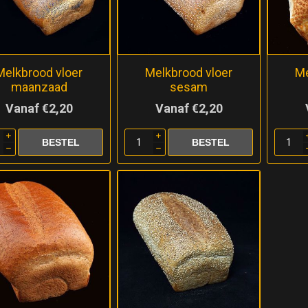
Melkbrood vloer
Melkbrood vloer
Me
maanzaad
sesam
Vanaf €2,20
Vanaf €2,20
i
i
h
h