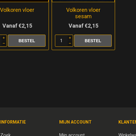
Volkoren vloer
Volkoren vloer
sesam
Vanaf €2,15
Vanaf €2,15
i
i
h
h
INFORMATIE
MIJN ACCOUNT
KLANTE
Zoek
Mijn account
Winkelw