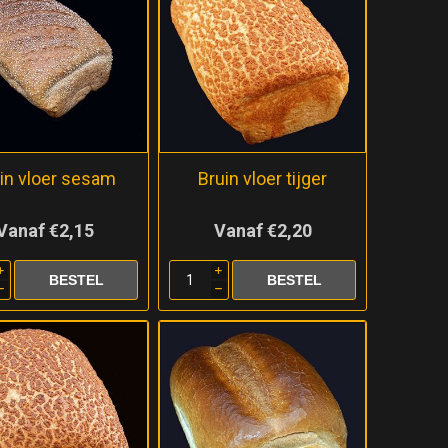
in vloer sesam
Bruin vloer tijger
Vanaf €2,15
Vanaf €2,20
i
i
h
h