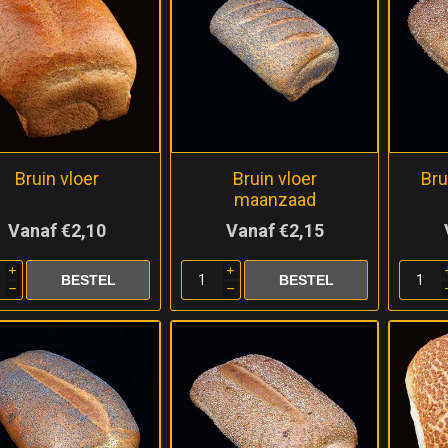
Bruin vloer
Bruin vloer
Bru
maanzaad
Vanaf €2,10
Vanaf €2,15
i
i
h
h