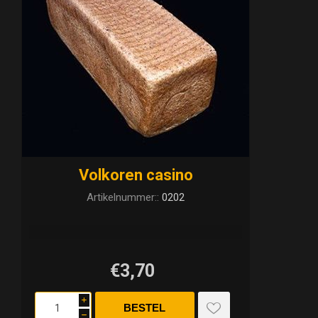
Volkoren casino
Artikelnummer::
0202
€3,70
i
h