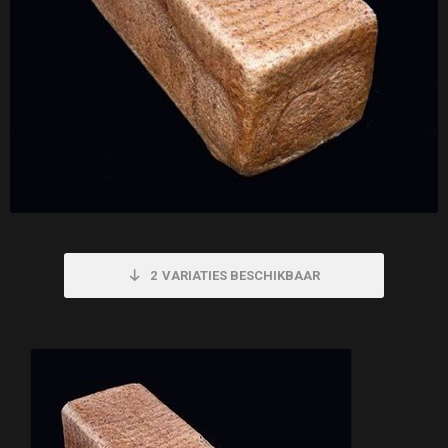
2
VARIATIES BESCHIKBAAR