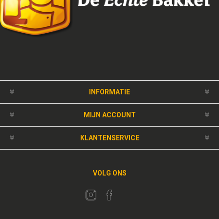
INFORMATIE
MIJN ACCOUNT
KLANTENSERVICE
VOLG ONS