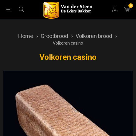
0
Home
Grootbrood
Volkoren brood
Volkoren casino
Volkoren casino