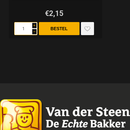
€2,15
i
h