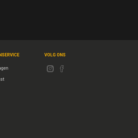
NSERVICE
VOLG ONS
agen
jst