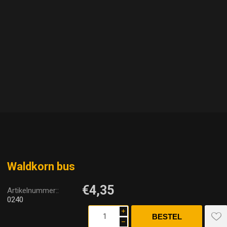
Waldkorn bus
€4,35
Artikelnummer::
0240
i
h