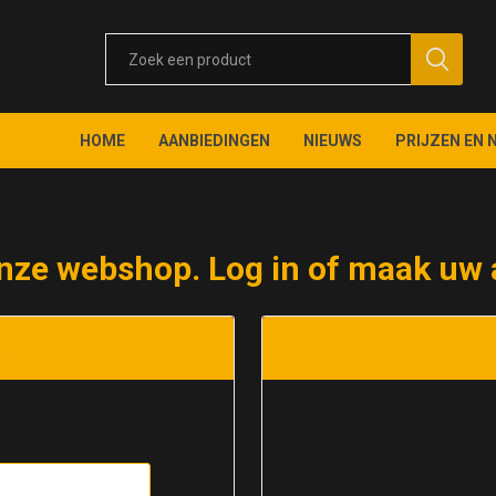
HOME
AANBIEDINGEN
NIEUWS
PRIJZEN EN 
nze webshop. Log in of maak uw 
t