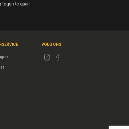
tegen te gaan.
NSERVICE
VOLG ONS
agen
jst