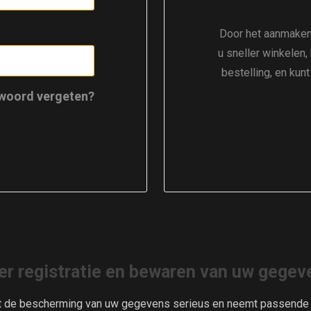
Door het aanmaken
u sneller winkelen,
bestelling, en kun
woord vergeten?
er registratie en bewaren van uw gegev
t de bescherming van uw gegevens serieus en neemt passende m