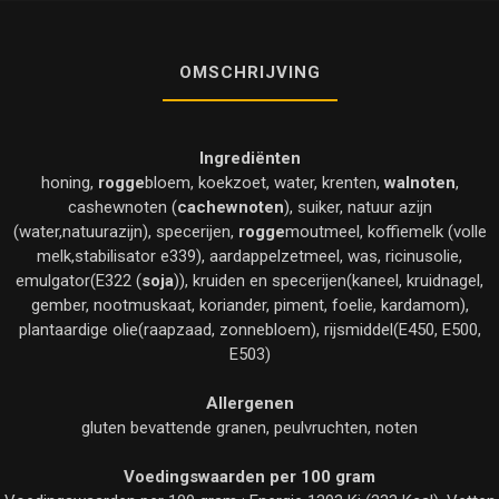
OMSCHRIJVING
Ingrediënten
honing,
rogge
bloem, koekzoet, water, krenten,
walnoten
,
cashewnoten (
cachewnoten
), suiker, natuur azijn
(water,natuurazijn), specerijen,
rogge
moutmeel, koffiemelk (volle
melk,stabilisator e339), aardappelzetmeel, was, ricinusolie,
emulgator(E322 (
soja
)), kruiden en specerijen(kaneel, kruidnagel,
gember, nootmuskaat, koriander, piment, foelie, kardamom),
plantaardige olie(raapzaad, zonnebloem), rijsmiddel(E450, E500,
E503)
Allergenen
gluten bevattende granen, peulvruchten, noten
Voedingswaarden per 100 gram