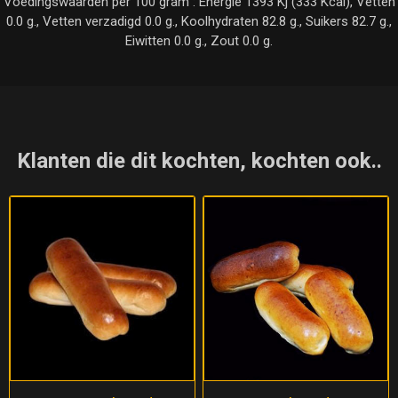
Voedingswaarden per 100 gram : Energie 1393 Kj (333 Kcal), Vetten
0.0 g., Vetten verzadigd 0.0 g., Koolhydraten 82.8 g., Suikers 82.7 g.,
Eiwitten 0.0 g., Zout 0.0 g.
Klanten die dit kochten, kochten ook..